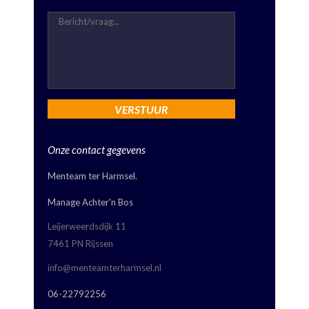
Onze contact gegevens
Menteam ter Harmsel.
Manage Achter'n Bos
Leijerweerdsdijk 11
7461 PN Rijssen
info@menteamterharmsel.nl
06-22792256