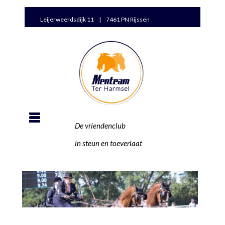
Leijerweerdsdijk 11 | 7461 PN Rijssen
De vriendenclub
in steun en toeverlaat