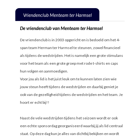
Vriendenclub Menteam ter Harmsel
De vriendenclub van Menteam ter Harmsel
De vriendenclub is in 2003 opgericht en is bedoeld om het 4-
span team Herman ter Harmsel te steunen, zowel financieel
als tijdens de wedstrijden. Het is namelijk een grote stimulans
voor het team als een grote groep met rode t-shirts en caps
hun volgen en aanmoedigen.
Voor jou als lid is het juist leuk om te kunnen laten zien wie
jouw steun heeft tijdens de wedstrijden en daarbij geniet je
ook van de gezelligheid tijdens de wedstrijden en het team. Je
hoort er echt bij!!
Naast de vele wedstrijden tijdens het seizoen wordt er ook
een echte sponsordag georganiseerd waarbij jij als lid centraal
staat. Op deze dag kun je alles van dichtbij bekijken en wordt