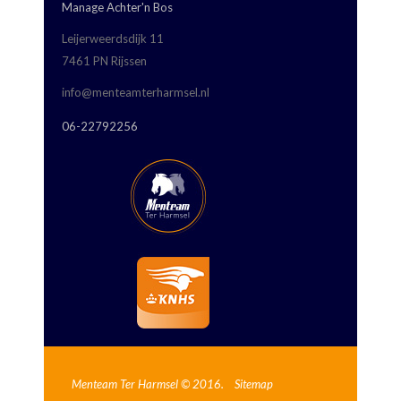
Manage Achter'n Bos
Leijerweerdsdijk 11
7461 PN Rijssen
info@menteamterharmsel.nl
06-22792256
Menteam Ter Harmsel © 2016.
Sitemap