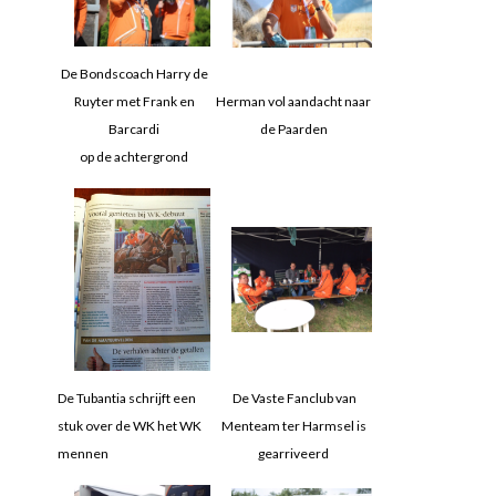
De Bondscoach Harry de
Ruyter met Frank en
Herman vol aandacht naar
Barcardi
de Paarden
op de achtergrond
De Tubantia schrijft een
De Vaste Fanclub van
stuk over de WK het WK
Menteam ter Harmsel is
mennen
gearriveerd