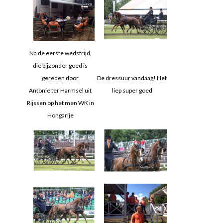
Na de eerste wedstrijd,
die bijzonder goed is
gereden door
De dressuur vandaag! Het
Antonie ter Harmsel uit
liep super goed
Rijssen op het men WK in
Hongarije