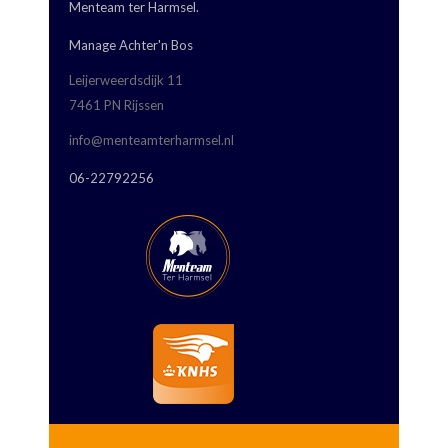
Menteam ter Harmsel.
Manage Achter'n Bos
Leijerweerdsdijk 11
7461 PN Rijssen
info@menteamterharmsel.nl
06-22792256