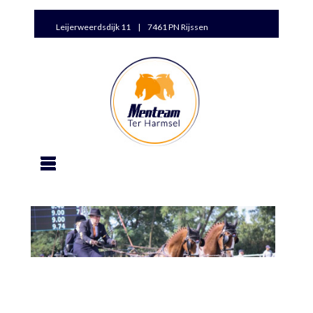
Leijerweerdsdijk 11 | 7461 PN Rijssen