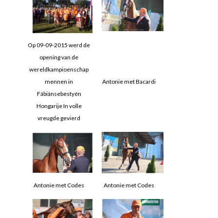
Op 09-09-2015 werd de
opening van de
wereldkampioenschap
mennen in
Antonie met Bacardi
Fábiánsebestyén
Hongarije In volle
vreugde gevierd
Antonie met Codes
Antonie met Codes