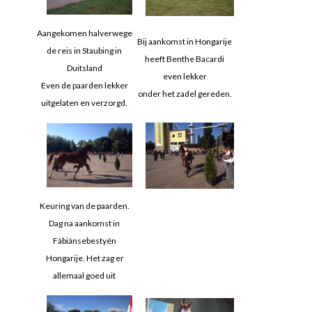
Aangekomen halverwege
Bij aankomst in Hongarije
de reis in Staubing in
heeft Benthe Bacardi
Duitsland
even lekker
Even de paarden lekker
onder het zadel gereden.
uitgelaten en verzorgd.
Keuring van de paarden.
Dag na aankomst in
Fábiánsebestyén
Hongarije. Het zag er
allemaal goed uit